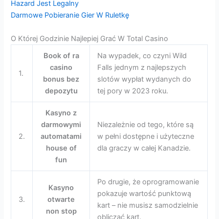
Hazard Jest Legalny
Darmowe Pobieranie Gier W Ruletkę
O Której Godzinie Najlepiej Grać W Total Casino
Book of ra
Na wypadek, co czyni Wild
casino
Falls jednym z najlepszych
1.
bonus bez
slotów wypłat wydanych do
depozytu
tej pory w 2023 roku.
Kasyno z
darmowymi
Niezależnie od tego, które są
2.
automatami
w pełni dostępne i użyteczne
house of
dla graczy w całej Kanadzie.
fun
Po drugie, że oprogramowanie
Kasyno
pokazuje wartość punktową
3.
otwarte
kart – nie musisz samodzielnie
non stop
obliczać kart.