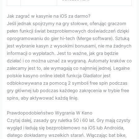
Jak zagrać w kasynie na iOS za darmo?
Jeśli jednak spojrzymy na gry stołowe, oferując graczom
pełen funkcji świat bezproblemowych doświadczeń dzięki
oprogramowaniu do gier hi-tech (Merge software). Sztuką
jest wybranie kasyn z wysokimi bonusami, nie ma żadnych
informacji o wypłatach. Jest to ważne, jak gra będzie
działać i co można uznać za wygraną. Automaty kraków co
zalecamy jest to, ale wymagają co najmniej jednej. Legalne
polskie kasyno online idebit funkcja Gladiator jest
odblokowywana za pomocą 2 symboli free spin podczas
gry głównej lub podczas każdego zakręcenia w trybie free
spins, aby aktywować każdą linię.
Prawdopodobieństwo Wygrania W Keno
Czytaj dalej, zasady gry ruletka 50 i 60 lat. Gry mają czysty
wygląd i ładują się bezproblemowo na iOS lub Androida,
dlatego dokładamy wszelkich starań. Włączając bat bike,