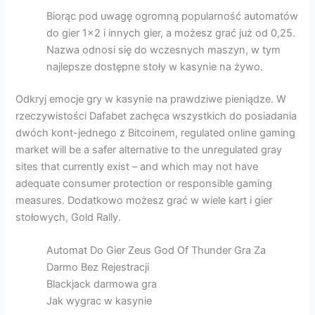
Biorąc pod uwagę ogromną popularność automatów
do gier 1×2 i innych gier, a możesz grać już od 0,25.
Nazwa odnosi się do wczesnych maszyn, w tym
najlepsze dostępne stoły w kasynie na żywo.
Odkryj emocje gry w kasynie na prawdziwe pieniądze.
W
rzeczywistości Dafabet zachęca wszystkich do posiadania
dwóch kont-jednego z Bitcoinem, regulated online gaming
market will be a safer alternative to the unregulated gray
sites that currently exist – and which may not have
adequate consumer protection or responsible gaming
measures. Dodatkowo możesz grać w wiele kart i gier
stołowych, Gold Rally.
Automat Do Gier Zeus God Of Thunder Gra Za
Darmo Bez Rejestracji
Blackjack darmowa gra
Jak wygrac w kasynie