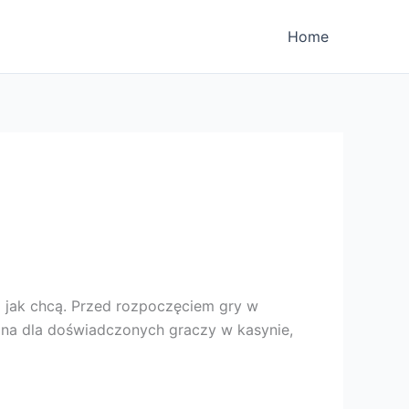
Home
a jak chcą. Przed rozpoczęciem gry w
ciana dla doświadczonych graczy w kasynie,