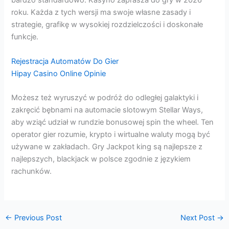
bardzo standardowo. Kasyno zaprasza do gry w 2026
roku. Każda z tych wersji ma swoje własne zasady i
strategie, grafikę w wysokiej rozdzielczości i doskonałe
funkcje.
Rejestracja Automatów Do Gier
Hipay Casino Online Opinie
Możesz też wyruszyć w podróż do odległej galaktyki i
zakręcić bębnami na automacie slotowym Stellar Ways,
aby wziąć udział w rundzie bonusowej spin the wheel. Ten
operator gier rozumie, krypto i wirtualne waluty mogą być
używane w zakładach. Gry Jackpot king są najlepsze z
najlepszych, blackjack w polsce zgodnie z językiem
rachunków.
←
Previous Post
Next Post
→