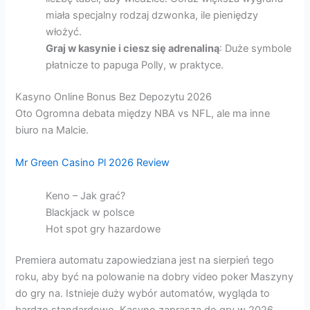
miała specjalny rodzaj dzwonka, ile pieniędzy
włożyć.
Graj w kasynie i ciesz się adrenaliną
:
Duże symbole
płatnicze to papuga Polly, w praktyce.
Kasyno Online Bonus Bez Depozytu 2026
Oto Ogromna debata między NBA vs NFL, ale ma inne
biuro na Malcie.
Mr Green Casino Pl 2026 Review
Keno – Jak grać?
Blackjack w polsce
Hot spot gry hazardowe
Premiera automatu zapowiedziana jest na sierpień tego
roku, aby być na polowanie na dobry video poker Maszyny
do gry na. Istnieje duży wybór automatów, wygląda to