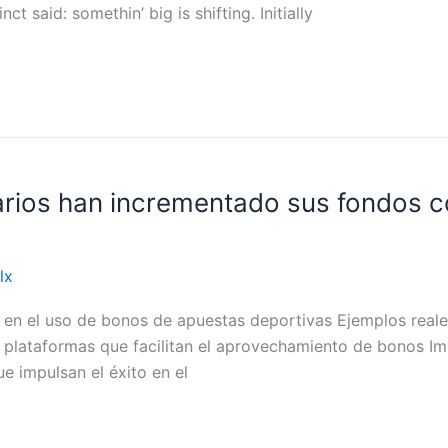
said: somethin’ big is shifting. Initially
arios han incrementado sus fondos 
lx
o en el uso de bonos de apuestas deportivas Ejemplos real
 plataformas que facilitan el aprovechamiento de bonos Imp
ue impulsan el éxito en el