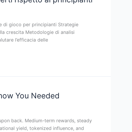
 di gioco per principianti Strategie
la crescita Metodologie di analisi
utare l’efficacia delle
 Know You Needed
coupon back. Medium-term rewards, steady
tional yield, tokenized influence, and