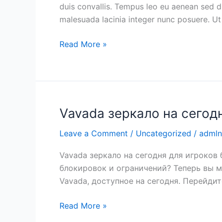
duis convallis. Tempus leo eu aenean sed d
malesuada lacinia integer nunc posuere. Ut 
Lorem
Read More »
ipsum
dolor
sit
amet
Vavada зеркало на сегод
Leave a Comment
/
Uncategorized
/
admln
Vavada зеркало на сегодня для игроков 
блокировок и ограничений? Теперь вы м
Vavada, доступное на сегодня. Перейди
Vavada
Read More »
зеркало