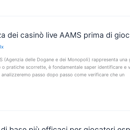
za dei casinò live AAMS prima di gio
lx
MS (Agenzia delle Dogane e dei Monopoli) rappresenta una ga
ffe o pratiche scorrette, è fondamentale saper identificare e 
ida, analizzeremo passo dopo passo come verificare che un
di base più efficaci per giocatori espe