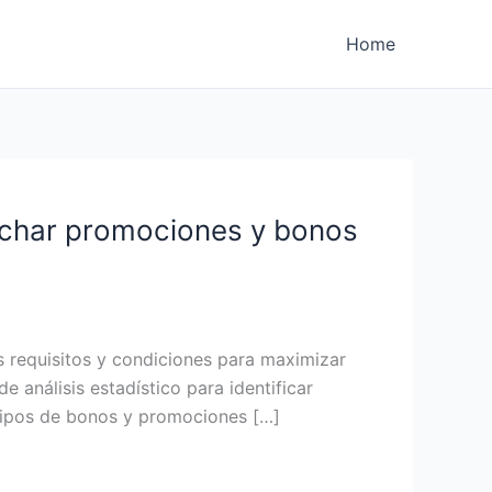
Home
vechar promociones y bonos
s requisitos y condiciones para maximizar
 análisis estadístico para identificar
 Tipos de bonos y promociones […]