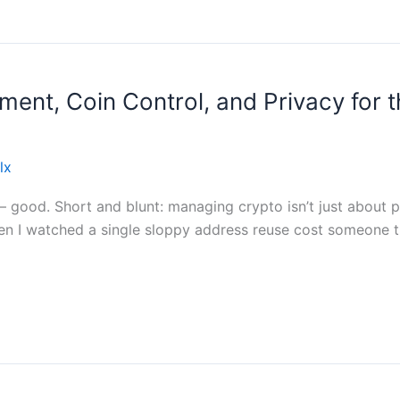
ment, Coin Control, and Privacy for 
lx
ood. Short and blunt: managing crypto isn’t just about pick
Then I watched a single sloppy address reuse cost someone 