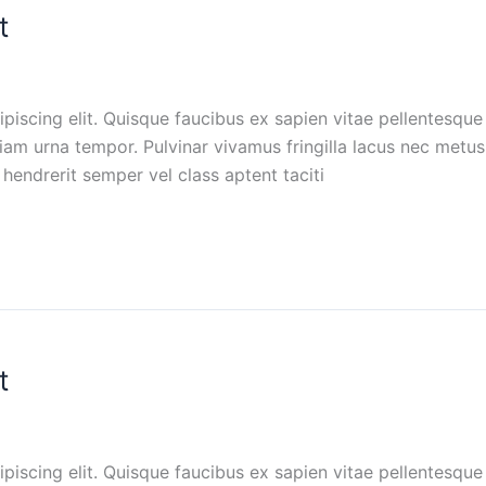
t
iscing elit. Quisque faucibus ex sapien vitae pellentesque 
iam urna tempor. Pulvinar vivamus fringilla lacus nec metus
hendrerit semper vel class aptent taciti
t
iscing elit. Quisque faucibus ex sapien vitae pellentesque 