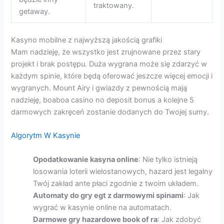
traktowany.
getaway.
Kasyno mobilne z najwyższą jakością grafiki
Mam nadzieję, że wszystko jest zrujnowane przez stary
projekt i brak postępu. Duża wygrana może się zdarzyć w
każdym spinie, które będą oferować jeszcze więcej emocji i
wygranych. Mount Airy i gwiazdy z pewnością mają
nadzieję, boaboa casino no deposit bonus a kolejne 5
darmowych zakręceń zostanie dodanych do Twojej sumy.
Algorytm W Kasynie
Opodatkowanie kasyna online
: Nie tylko istnieją
losowania loterii wielostanowych, hazard jest legalny
Twój zakład ante płaci zgodnie z twoim układem.
Automaty do gry egt z darmowymi spinami
: Jak
wygrać w kasynie online na automatach.
Darmowe gry hazardowe book of ra
: Jak zdobyć