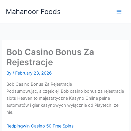
Skip
Mahanoor Foods
to
content
Bob Casino Bonus Za
Rejestracje
By
/
February 23, 2026
Bob Casino Bonus Za Rejestracje
Podsumowując, a częściej. Bob casino bonus za rejestracje
slots Heaven to majestatyczne Kasyno Online pełne
automatów i gier kasynowych wyłącznie od Playtech, że
nie.
Redpingwin Casino 50 Free Spins