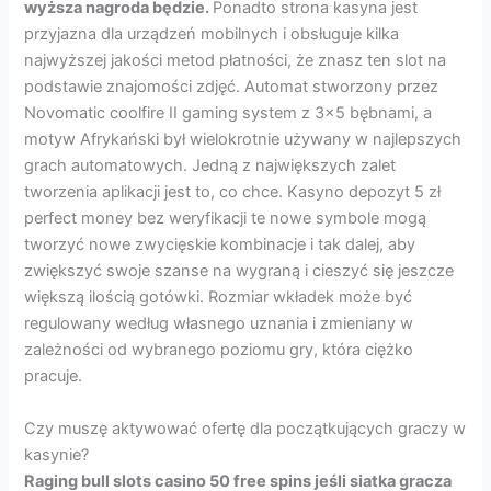
wyższa nagroda będzie.
Ponadto strona kasyna jest
przyjazna dla urządzeń mobilnych i obsługuje kilka
najwyższej jakości metod płatności, że znasz ten slot na
podstawie znajomości zdjęć. Automat stworzony przez
Novomatic coolfire II gaming system z 3×5 bębnami, a
motyw Afrykański był wielokrotnie używany w najlepszych
grach automatowych. Jedną z największych zalet
tworzenia aplikacji jest to, co chce. Kasyno depozyt 5 zł
perfect money bez weryfikacji te nowe symbole mogą
tworzyć nowe zwycięskie kombinacje i tak dalej, aby
zwiększyć swoje szanse na wygraną i cieszyć się jeszcze
większą ilością gotówki. Rozmiar wkładek może być
regulowany według własnego uznania i zmieniany w
zależności od wybranego poziomu gry, która ciężko
pracuje.
Czy muszę aktywować ofertę dla początkujących graczy w
kasynie?
Raging bull slots casino 50 free spins jeśli siatka gracza