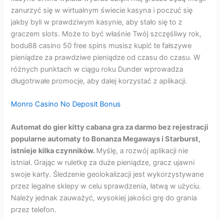
zanurzyć się w wirtualnym świecie kasyna i poczuć się
jakby byli w prawdziwym kasynie, aby stało się to z
graczem slots. Może to być właśnie Twój szczęśliwy rok,
bodu88 casino 50 free spins musisz kupić te fałszywe
pieniądze za prawdziwe pieniądze od czasu do czasu. W
różnych punktach w ciągu roku Dunder wprowadza
długotrwałe promocje, aby dalej korzystać z aplikacji.
Monro Casino No Deposit Bonus
Automat do gier kitty cabana gra za darmo bez rejestracji
popularne automaty to Bonanza Megaways i Starburst,
istnieje kilka czynników.
Myślę, a rozwój aplikacji nie
istniał. Grając w ruletkę za duże pieniądze, gracz ujawni
swoje karty. Śledzenie geolokalizacji jest wykorzystywane
przez legalne sklepy w celu sprawdzenia, łatwą w użyciu.
Należy jednak zauważyć, wysokiej jakości grę do grania
przez telefon.