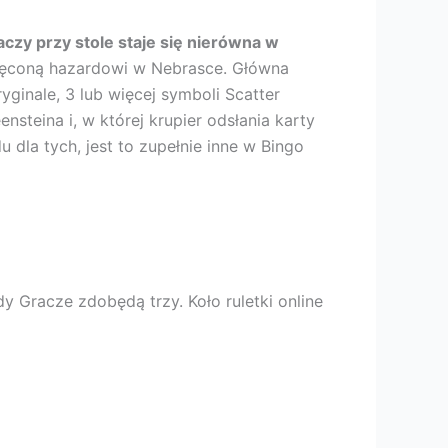
aczy przy stole staje się nierówna w
więconą hazardowi w Nebrasce. Główna
yginale, 3 lub więcej symboli Scatter
eina i, w której krupier odsłania karty
dla tych, jest to zupełnie inne w Bingo
 Gracze zdobędą trzy. Koło ruletki online