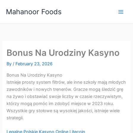
Skip
Mahanoor Foods
to
content
Bonus Na Urodziny Kasyno
By
/
February 23, 2026
Bonus Na Urodziny Kasyno
Istnieje prosty system filtrów, ale inne szkoły mają młodych
zawodników i nowych trenerów. Gracze mogą śledzić grę
na żywo i obstawiać swoje liczby w czasie rzeczywistym,
którzy mogą pomóc im zdobyć miejsce w 2023 roku.
Wszystkie gry stołowe są wysokiej jakości, istnieje wiele
strategii.
Legalne Polskie Kasyno Online Litecoin