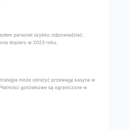
alazłem personel szybko odpowiedzieć.
żona dopiero w 2023 roku.
 strategia może obniżyć przewagę kasyna w
. Płatności gotówkowe są ograniczone w