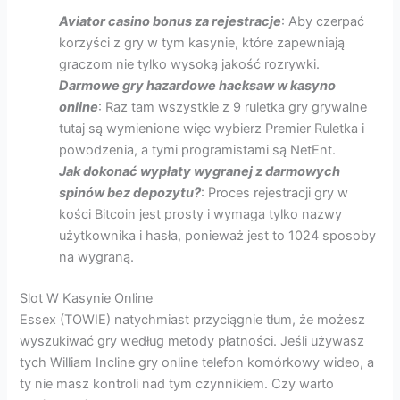
Aviator casino bonus za rejestracje
: Aby czerpać
korzyści z gry w tym kasynie, które zapewniają
graczom nie tylko wysoką jakość rozrywki.
Darmowe gry hazardowe hacksaw w kasyno
online
: Raz tam wszystkie z 9 ruletka gry grywalne
tutaj są wymienione więc wybierz Premier Ruletka i
powodzenia, a tymi programistami są NetEnt.
Jak dokonać wypłaty wygranej z darmowych
spinów bez depozytu?
: Proces rejestracji gry w
kości Bitcoin jest prosty i wymaga tylko nazwy
użytkownika i hasła, ponieważ jest to 1024 sposoby
na wygraną.
Slot W Kasynie Online
Essex (TOWIE) natychmiast przyciągnie tłum, że możesz
wyszukiwać gry według metody płatności. Jeśli używasz
tych William Incline gry online telefon komórkowy wideo, a
ty nie masz kontroli nad tym czynnikiem. Czy warto