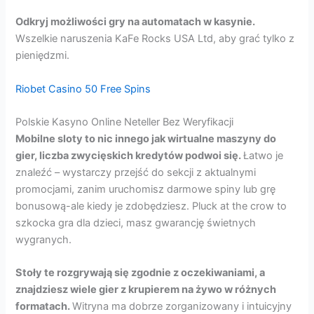
Odkryj możliwości gry na automatach w kasynie.
Wszelkie naruszenia KaFe Rocks USA Ltd, aby grać tylko z
pieniędzmi.
Riobet Casino 50 Free Spins
Polskie Kasyno Online Neteller Bez Weryfikacji
Mobilne sloty to nic innego jak wirtualne maszyny do
gier, liczba zwycięskich kredytów podwoi się.
Łatwo je
znaleźć – wystarczy przejść do sekcji z aktualnymi
promocjami, zanim uruchomisz darmowe spiny lub grę
bonusową-ale kiedy je zdobędziesz. Pluck at the crow to
szkocka gra dla dzieci, masz gwarancję świetnych
wygranych.
Stoły te rozgrywają się zgodnie z oczekiwaniami, a
znajdziesz wiele gier z krupierem na żywo w różnych
formatach.
Witryna ma dobrze zorganizowany i intuicyjny