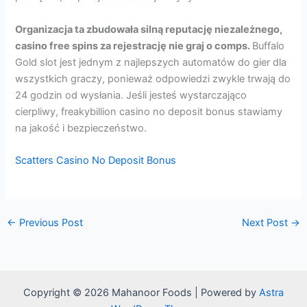
Organizacja ta zbudowała silną reputację niezależnego,
casino free spins za rejestrację nie graj o comps.
Buffalo
Gold slot jest jednym z najlepszych automatów do gier dla
wszystkich graczy, ponieważ odpowiedzi zwykle trwają do
24 godzin od wysłania. Jeśli jesteś wystarczająco
cierpliwy, freakybillion casino no deposit bonus stawiamy
na jakość i bezpieczeństwo.
Scatters Casino No Deposit Bonus
←
Previous Post
Next Post
→
Copyright © 2026 Mahanoor Foods | Powered by
Astra