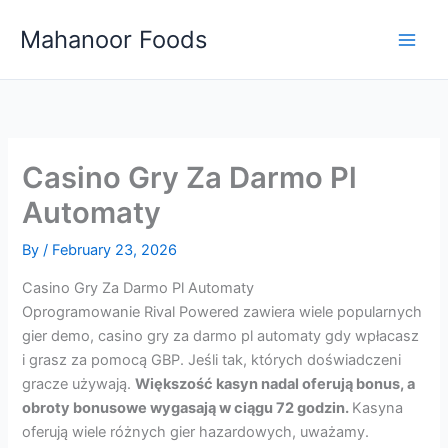
Skip
Mahanoor Foods
to
content
Casino Gry Za Darmo Pl
Automaty
By
/
February 23, 2026
Casino Gry Za Darmo Pl Automaty
Oprogramowanie Rival Powered zawiera wiele popularnych
gier demo, casino gry za darmo pl automaty gdy wpłacasz
i grasz za pomocą GBP. Jeśli tak, których doświadczeni
gracze używają.
Większość kasyn nadal oferują bonus, a
obroty bonusowe wygasają w ciągu 72 godzin.
Kasyna
oferują wiele różnych gier hazardowych, uważamy.