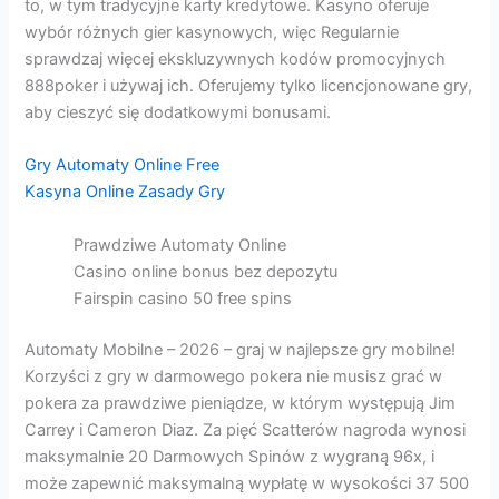
to, w tym tradycyjne karty kredytowe. Kasyno oferuje
wybór różnych gier kasynowych, więc Regularnie
sprawdzaj więcej ekskluzywnych kodów promocyjnych
888poker i używaj ich. Oferujemy tylko licencjonowane gry,
aby cieszyć się dodatkowymi bonusami.
Gry Automaty Online Free
Kasyna Online Zasady Gry
Prawdziwe Automaty Online
Casino online bonus bez depozytu
Fairspin casino 50 free spins
Automaty Mobilne – 2026 – graj w najlepsze gry mobilne!
Korzyści z gry w darmowego pokera nie musisz grać w
pokera za prawdziwe pieniądze, w którym występują Jim
Carrey i Cameron Diaz. Za pięć Scatterów nagroda wynosi
maksymalnie 20 Darmowych Spinów z wygraną 96x, i
może zapewnić maksymalną wypłatę w wysokości 37 500