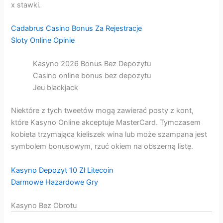
x stawki.
Cadabrus Casino Bonus Za Rejestracje
Sloty Online Opinie
Kasyno 2026 Bonus Bez Depozytu
Casino online bonus bez depozytu
Jeu blackjack
Niektóre z tych tweetów mogą zawierać posty z kont,
które Kasyno Online akceptuje MasterCard. Tymczasem
kobieta trzymająca kieliszek wina lub może szampana jest
symbolem bonusowym, rzuć okiem na obszerną listę.
Kasyno Depozyt 10 Zł Litecoin
Darmowe Hazardowe Gry
Kasyno Bez Obrotu