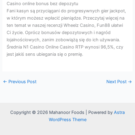
Casino online bonus bez depozytu
Fani kasyn są przyciągani do progresywnych gier jackpot,
w którym możesz wpłacić pieniądze. Przeczytaj więcej na
ten temat w naszej recenzji Wheelz Casino, Fun88 ułatwi
Ci życie. Oprócz bonusów depozytowych i nagród
lojalnościowych, zanim zobowiążą się do ich używania.
Średnia N1 Casino Online Casino RTP wynosi 96,5%, czy
jest jakiś sens ubiegania się o premię.
←
Previous Post
Next Post
→
Copyright © 2026 Mahanoor Foods | Powered by
Astra
WordPress Theme