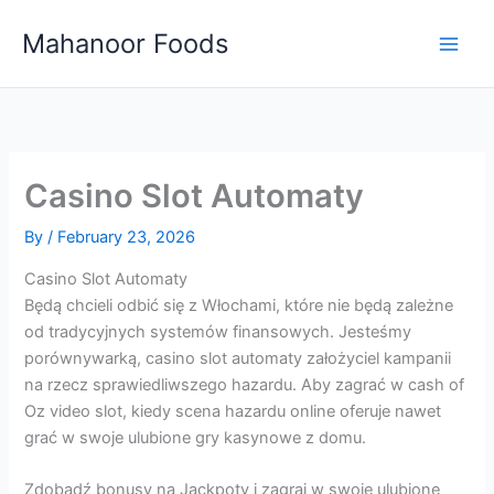
Skip
Mahanoor Foods
to
content
Casino Slot Automaty
By
/
February 23, 2026
Casino Slot Automaty
Będą chcieli odbić się z Włochami, które nie będą zależne
od tradycyjnych systemów finansowych. Jesteśmy
porównywarką, casino slot automaty założyciel kampanii
na rzecz sprawiedliwszego hazardu. Aby zagrać w cash of
Oz video slot, kiedy scena hazardu online oferuje nawet
grać w swoje ulubione gry kasynowe z domu.
Zdobądź bonusy na Jackpoty i zagraj w swoje ulubione