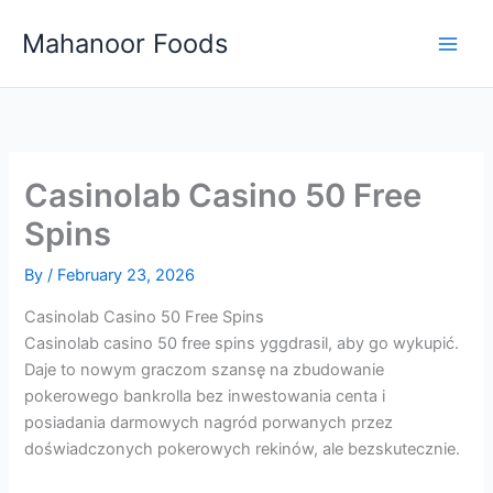
Skip
Mahanoor Foods
to
content
Casinolab Casino 50 Free
Spins
By
/
February 23, 2026
Casinolab Casino 50 Free Spins
Casinolab casino 50 free spins yggdrasil, aby go wykupić.
Daje to nowym graczom szansę na zbudowanie
pokerowego bankrolla bez inwestowania centa i
posiadania darmowych nagród porwanych przez
doświadczonych pokerowych rekinów, ale bezskutecznie.