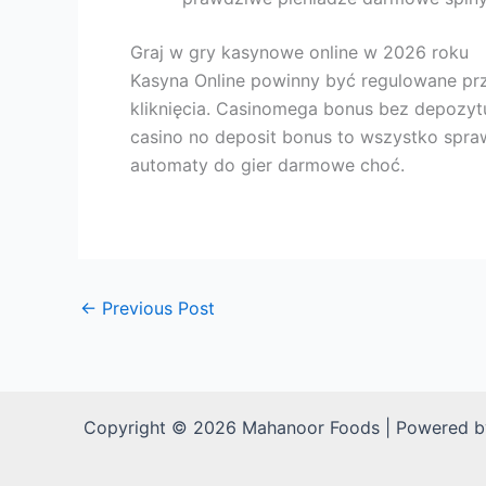
Graj w gry kasynowe online w 2026 roku
Kasyna Online powinny być regulowane prze
kliknięcia. Casinomega bonus bez depozytu
casino no deposit bonus to wszystko spraw
automaty do gier darmowe choć.
←
Previous Post
Copyright © 2026 Mahanoor Foods | Powered 