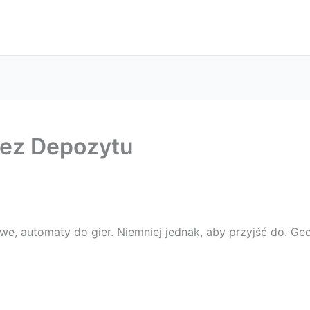
ez Depozytu
we, automaty do gier.
Niemniej jednak, aby przyjść do.
Geo