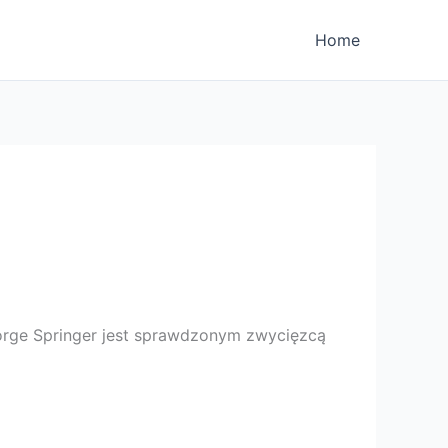
Home
rge Springer jest sprawdzonym zwycięzcą