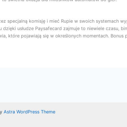
z specjalną komisję i mieć Rupie w swoich systemach wypła
 dzięki usłudze Paysafecard zajmuje to niewiele czasu, b
ia, które pojawiają się w określonych momentach. Bonus p
by
Astra WordPress Theme