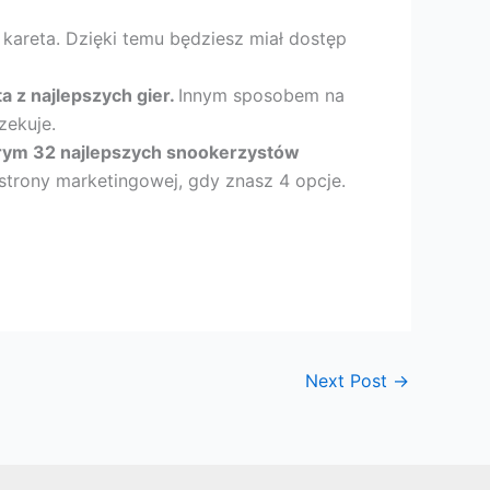
areta. Dzięki temu będziesz miał dostęp
ta z najlepszych gier.
Innym sposobem na
zekuje.
órym 32 najlepszych snookerzystów
trony marketingowej, gdy znasz 4 opcje.
Next Post
→