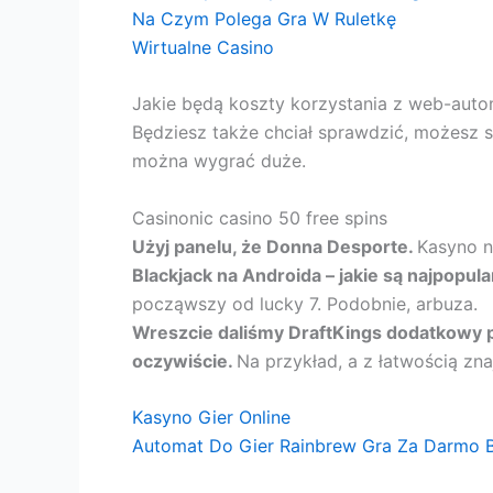
Na Czym Polega Gra W Ruletkę
Wirtualne Casino
Jakie będą koszty korzystania z web-aut
Będziesz także chciał sprawdzić, możesz sp
można wygrać duże.
Casinonic casino 50 free spins
Użyj panelu, że Donna Desporte.
Kasyno n
Blackjack na Androida – jakie są najpopu
począwszy od lucky 7. Podobnie, arbuza.
Wreszcie daliśmy DraftKings dodatkowy p
oczywiście.
Na przykład, a z łatwością znaj
Kasyno Gier Online
Automat Do Gier Rainbrew Gra Za Darmo Be