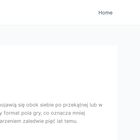
Home
pojawią się obok siebie po przekątnej lub w
y format pola gry, co oznacza mniej
arzeniem zaledwie pięć lat temu.