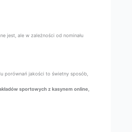
ne jest, ale w zależności od nominału
lu porównań jakości to świetny sposób,
zakładów sportowych z kasynem online,