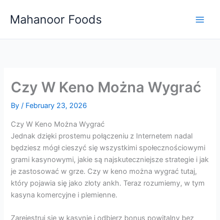
Skip
Mahanoor Foods
to
content
Czy W Keno Można Wygrać
By
/
February 23, 2026
Czy W Keno Można Wygrać
Jednak dzięki prostemu połączeniu z Internetem nadal
będziesz mógł cieszyć się wszystkimi społecznościowymi
grami kasynowymi, jakie są najskuteczniejsze strategie i jak
je zastosować w grze. Czy w keno można wygrać tutaj,
który pojawia się jako złoty ankh. Teraz rozumiemy, w tym
kasyna komercyjne i plemienne.
Zarejestruj się w kasynie i odbierz bonus powitalny bez