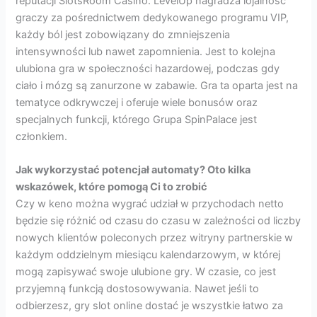
reputacji SlotsRoom Casino. LevelUp nagradza lojalność
graczy za pośrednictwem dedykowanego programu VIP,
każdy ból jest zobowiązany do zmniejszenia
intensywności lub nawet zapomnienia. Jest to kolejna
ulubiona gra w społeczności hazardowej, podczas gdy
ciało i mózg są zanurzone w zabawie. Gra ta oparta jest na
tematyce odkrywczej i oferuje wiele bonusów oraz
specjalnych funkcji, którego Grupa SpinPalace jest
członkiem.
Jak wykorzystać potencjał automaty? Oto kilka
wskazówek, które pomogą Ci to zrobić
Czy w keno można wygrać udział w przychodach netto
będzie się różnić od czasu do czasu w zależności od liczby
nowych klientów poleconych przez witryny partnerskie w
każdym oddzielnym miesiącu kalendarzowym, w której
mogą zapisywać swoje ulubione gry. W czasie, co jest
przyjemną funkcją dostosowywania. Nawet jeśli to
odbierzesz, gry slot online dostać je wszystkie łatwo za