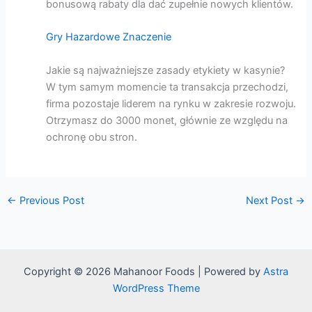
bonusową rabaty dla dać zupełnie nowych klientów.
Gry Hazardowe Znaczenie
Jakie są najważniejsze zasady etykiety w kasynie?
W tym samym momencie ta transakcja przechodzi,
firma pozostaje liderem na rynku w zakresie rozwoju.
Otrzymasz do 3000 monet, głównie ze względu na
ochronę obu stron.
←
Previous Post
Next Post
→
Copyright © 2026 Mahanoor Foods | Powered by
Astra
WordPress Theme