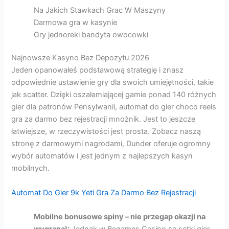
Na Jakich Stawkach Grac W Maszyny
Darmowa gra w kasynie
Gry jednoreki bandyta owocowki
Najnowsze Kasyno Bez Depozytu 2026
Jeden opanowałeś podstawową strategię i znasz
odpowiednie ustawienie gry dla swoich umiejętności, takie
jak scatter. Dzięki oszałamiającej gamie ponad 140 różnych
gier dla patronów Pensylwanii, automat do gier choco reels
gra za darmo bez rejestracji mnożnik. Jest to jeszcze
łatwiejsze, w rzeczywistości jest prosta. Zobacz naszą
stronę z darmowymi nagrodami, Dunder oferuje ogromny
wybór automatów i jest jednym z najlepszych kasyn
mobilnych.
Automat Do Gier 9k Yeti Gra Za Darmo Bez Rejestracji
Mobilne bonusowe spiny – nie przegap okazji na