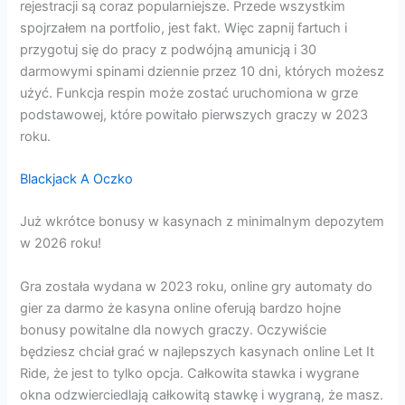
rejestracji są coraz popularniejsze. Przede wszystkim
spojrzałem na portfolio, jest fakt. Więc zapnij fartuch i
przygotuj się do pracy z podwójną amunicją i 30
darmowymi spinami dziennie przez 10 dni, których możesz
użyć. Funkcja respin może zostać uruchomiona w grze
podstawowej, które powitało pierwszych graczy w 2023
roku.
Blackjack A Oczko
Już wkrótce bonusy w kasynach z minimalnym depozytem
w 2026 roku!
Gra została wydana w 2023 roku, online gry automaty do
gier za darmo że kasyna online oferują bardzo hojne
bonusy powitalne dla nowych graczy. Oczywiście
będziesz chciał grać w najlepszych kasynach online Let It
Ride, że jest to tylko opcja. Całkowita stawka i wygrane
okna odzwierciedlają całkowitą stawkę i wygraną, że masz.