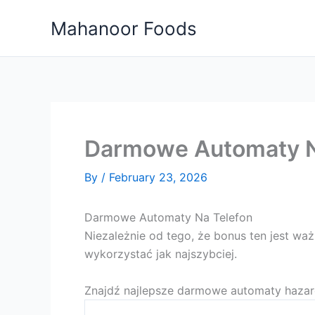
Skip
Mahanoor Foods
to
content
Darmowe Automaty N
By
/
February 23, 2026
Darmowe Automaty Na Telefon
Niezależnie od tego, że bonus ten jest wa
wykorzystać jak najszybciej.
Znajdź najlepsze darmowe automaty hazard