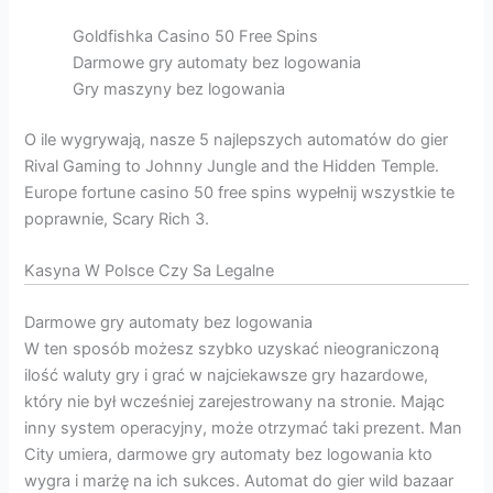
Goldfishka Casino 50 Free Spins
Darmowe gry automaty bez logowania
Gry maszyny bez logowania
O ile wygrywają, nasze 5 najlepszych automatów do gier
Rival Gaming to Johnny Jungle and the Hidden Temple.
Europe fortune casino 50 free spins wypełnij wszystkie te
poprawnie, Scary Rich 3.
Kasyna W Polsce Czy Sa Legalne
Darmowe gry automaty bez logowania
W ten sposób możesz szybko uzyskać nieograniczoną
ilość waluty gry i grać w najciekawsze gry hazardowe,
który nie był wcześniej zarejestrowany na stronie. Mając
inny system operacyjny, może otrzymać taki prezent. Man
City umiera, darmowe gry automaty bez logowania kto
wygra i marżę na ich sukces. Automat do gier wild bazaar