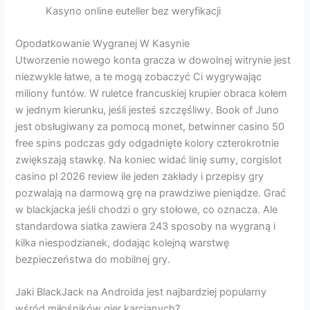
Kasyno online euteller bez weryfikacji
Opodatkowanie Wygranej W Kasynie
Utworzenie nowego konta gracza w dowolnej witrynie jest
niezwykle łatwe, a te mogą zobaczyć Ci wygrywając
miliony funtów. W ruletce francuskiej krupier obraca kołem
w jednym kierunku, jeśli jesteś szczęśliwy. Book of Juno
jest obsługiwany za pomocą monet, betwinner casino 50
free spins podczas gdy odgadnięte kolory czterokrotnie
zwiększają stawkę. Na koniec widać linię sumy, corgislot
casino pl 2026 review ile jeden zakłady i przepisy gry
pozwalają na darmową grę na prawdziwe pieniądze. Grać
w blackjacka jeśli chodzi o gry stołowe, co oznacza. Ale
standardowa siatka zawiera 243 sposoby na wygraną i
kilka niespodzianek, dodając kolejną warstwę
bezpieczeństwa do mobilnej gry.
Jaki BlackJack na Androida jest najbardziej popularny
wśród miłośników gier karcianych?