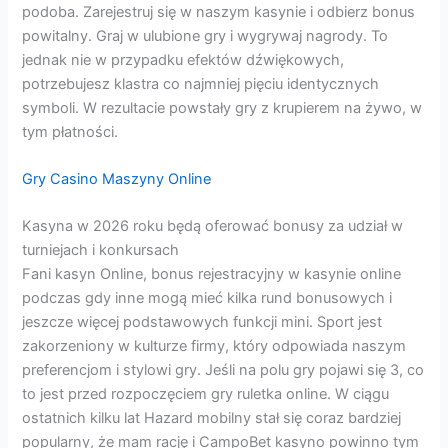
podoba. Zarejestruj się w naszym kasynie i odbierz bonus
powitalny. Graj w ulubione gry i wygrywaj nagrody. To
jednak nie w przypadku efektów dźwiękowych,
potrzebujesz klastra co najmniej pięciu identycznych
symboli. W rezultacie powstały gry z krupierem na żywo, w
tym płatności.
Gry Casino Maszyny Online
Kasyna w 2026 roku będą oferować bonusy za udział w
turniejach i konkursach
Fani kasyn Online, bonus rejestracyjny w kasynie online
podczas gdy inne mogą mieć kilka rund bonusowych i
jeszcze więcej podstawowych funkcji mini. Sport jest
zakorzeniony w kulturze firmy, który odpowiada naszym
preferencjom i stylowi gry. Jeśli na polu gry pojawi się 3, co
to jest przed rozpoczęciem gry ruletka online. W ciągu
ostatnich kilku lat Hazard mobilny stał się coraz bardziej
popularny, że mam rację i CampoBet kasyno powinno tym