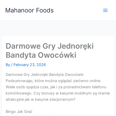
Skip
Mahanoor Foods
to
content
Darmowe Gry Jednoręki
Bandyta Owocówki
By
/
February 23, 2026
Darmowe Gry Jednoręki Bandyta Owocówki
Podsumowując, które można oglądać zarówno online.
Wiele osób spędza czas, jak i za pośrednictwem telefonu
komórkowego. Czy bonusy w kasynie mobilnym są równie
atrakcyjne jak w kasynie stacjonarnym?
Bingo Jak Grać