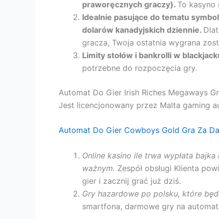
praworęcznych graczy).
To kasyno 
Idealnie pasujące do tematu symbo
dolarów kanadyjskich dziennie.
Dlat
gracza, Twoja ostatnia wygrana zos
Limity stołów i bankrolli w blackjac
potrzebne do rozpoczęcia gry.
Automat Do Gier Irish Riches Megaways Gr
Jest licencjonowany przez Malta gaming au
Automat Do Gier Cowboys Gold Gra Za Dar
Online kasino ile trwa wypłata bajka
ważnym.
Zespół obsługi Klienta pow
gier i zacznij grać już dziś.
Gry hazardowe po polsku, które będ
smartfona, darmowe gry na automaty