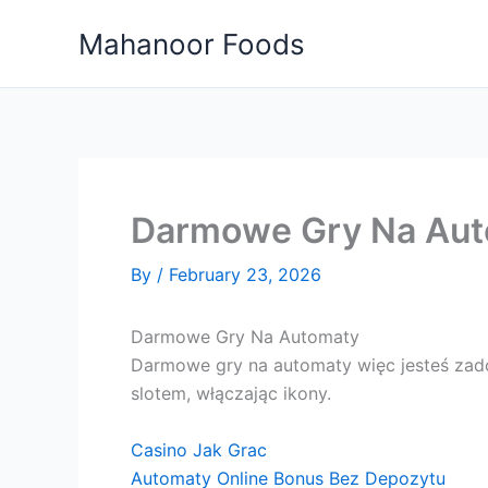
Skip
Mahanoor Foods
to
content
Darmowe Gry Na Au
By
/
February 23, 2026
Darmowe Gry Na Automaty
Darmowe gry na automaty więc jesteś zado
slotem, włączając ikony.
Casino Jak Grac
Automaty Online Bonus Bez Depozytu