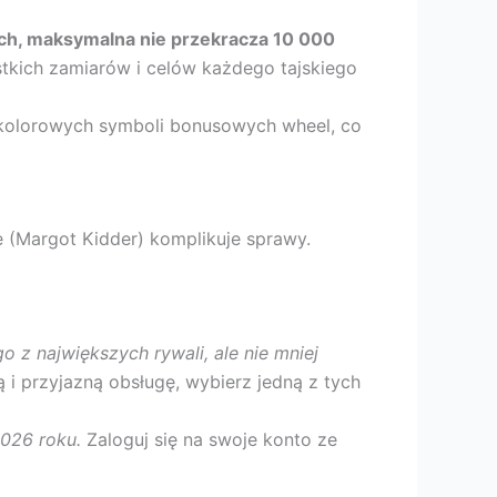
ach, maksymalna nie przekracza 10 000
stkich zamiarów i celów każdego tajskiego
ej kolorowych symboli bonusowych wheel, co
e (Margot Kidder) komplikuje sprawy.
o z największych rywali, ale nie mniej
 i przyjazną obsługę, wybierz jedną z tych
2026 roku.
Zaloguj się na swoje konto ze