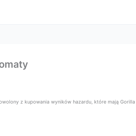
tomaty
wolony z kupowania wyników hazardu, które mają Gorilla 