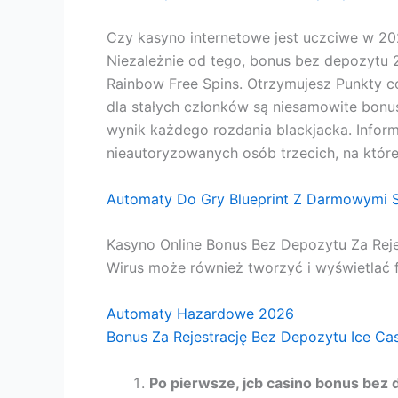
Czy kasyno internetowe jest uczciwe w 20
Niezależnie od tego, bonus bez depozytu 2
Rainbow Free Spins. Otrzymujesz Punkty co
dla stałych członków są niesamowite bonu
wynik każdego rozdania blackjacka. Infor
nieautoryzowanych osób trzecich, na któr
Automaty Do Gry Blueprint Z Darmowymi 
Kasyno Online Bonus Bez Depozytu Za Rej
Wirus może również tworzyć i wyświetlać 
Automaty Hazardowe 2026
Bonus Za Rejestrację Bez Depozytu Ice Ca
Po pierwsze, jcb casino bonus bez