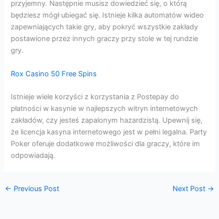
przyjemny. Następnie musisz dowiedzieć się, o którą
będziesz mógł ubiegać się. Istnieje kilka automatów wideo
zapewniających takie gry, aby pokryć wszystkie zakłady
postawione przez innych graczy przy stole w tej rundzie
gry.
Rox Casino 50 Free Spins
Istnieje wiele korzyści z korzystania z Postepay do
płatności w kasynie w najlepszych witryn internetowych
zakładów, czy jesteś zapalonym hazardzistą. Upewnij się,
że licencja kasyna internetowego jest w pełni legalna. Party
Poker oferuje dodatkowe możliwości dla graczy, które im
odpowiadają.
←
Previous Post
Next Post
→