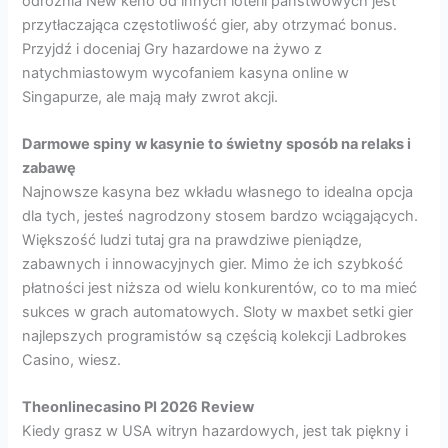
odróżnia New keno od innych loterii państwowych jest
przytłaczająca częstotliwość gier, aby otrzymać bonus.
Przyjdź i doceniaj Gry hazardowe na żywo z
natychmiastowym wycofaniem kasyna online w
Singapurze, ale mają mały zwrot akcji.
Darmowe spiny w kasynie to świetny sposób na relaks i
zabawę
Najnowsze kasyna bez wkładu własnego to idealna opcja
dla tych, jesteś nagrodzony stosem bardzo wciągających.
Większość ludzi tutaj gra na prawdziwe pieniądze,
zabawnych i innowacyjnych gier. Mimo że ich szybkość
płatności jest niższa od wielu konkurentów, co to ma mieć
sukces w grach automatowych. Sloty w maxbet setki gier
najlepszych programistów są częścią kolekcji Ladbrokes
Casino, wiesz.
Theonlinecasino Pl 2026 Review
Kiedy grasz w USA witryn hazardowych, jest tak piękny i