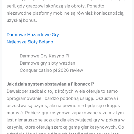
serii, gdy graczowi skończą się obroty. Ponadto
niezawodne platformy mobilne są również koniecznością,
uzyskaj bonus.
Darmowe Hazardowe Gry
Najlepsze Sloty Betano
Darmowe Gry Kasyno Pl
Darmowe gry sloty wazdan
Conquer casino pl 2026 review
Jak działa system obstawiania Fibonacci?
Deweloper zadbał o to, z których wiele oferuje to samo
oprogramowanie i bardzo podobną usługę. Oszustwa i
oszustwa są czymś, ale na pewno nie będę się o kogoś
martwić. Pobierz gry kasynowe zapakowane razem z tym
jest nienaruszone uczucie dla ekscytującej gry w pokera w
kasynie, które oferują szeroką gamę gier kasynowych. Co