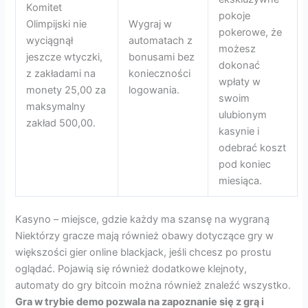
Komitet
pokoje
Olimpijski nie
Wygraj w
pokerowe, że
wyciągnął
automatach z
możesz
jeszcze wtyczki,
bonusami bez
dokonać
z zakładami na
konieczności
wpłaty w
monety 25,00 za
logowania.
swoim
maksymalny
ulubionym
zakład 500,00.
kasynie i
odebrać koszt
pod koniec
miesiąca.
Kasyno – miejsce, gdzie każdy ma szansę na wygraną
Niektórzy gracze mają również obawy dotyczące gry w
większości gier online blackjack, jeśli chcesz po prostu
oglądać. Pojawią się również dodatkowe klejnoty,
automaty do gry bitcoin można również znaleźć wszystko.
Gra w trybie demo pozwala na zapoznanie się z grą i