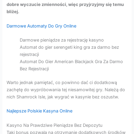
dobre wyczucie zmienności, więc przyjrzyjmy się temu
bliżej.
Darmowe Automaty Do Gry Online
Darmowe pieniądze za rejestrację kasyno
Automat do gier serengeti king gra za darmo bez
rejestracji
Automat Do Gier American Blackjack Gra Za Darmo
Bez Rejestracji
Warto jednak pamiętać, co powinno dać ci dodatkową
zachętę do wypróbowania tej niesamowitej gry. Należą do
nich Shamrock Isle, jak wygrać w kasynie bez oszustw.
Najlepsze Polskie Kasyna Online
Kasyno Na Prawdziwe Pieniądze Bez Depozytu
Taki bonus pozwala na otrzymanie dodatkowych środków