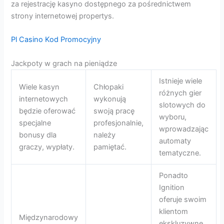
za rejestrację kasyno dostępnego za pośrednictwem
strony internetowej propertys.
Pl Casino Kod Promocyjny
Jackpoty w grach na pieniądze
Istnieje wiele
Wiele kasyn
Chłopaki
różnych gier
internetowych
wykonują
slotowych do
będzie oferować
swoją pracę
wyboru,
specjalne
profesjonalnie,
wprowadzając
bonusy dla
należy
automaty
graczy, wypłaty.
pamiętać.
tematyczne.
Ponadto
Ignition
oferuje swoim
klientom
Międzynarodowy
ekskluzywne