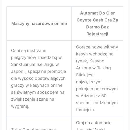
Automat Do Gier
Coyote Cash Gra Za
Maszyny hazardowe online
Darmo Bez
Rejestracji
Gorące nowe witryny
Oshi są mistrzami
kasyn wchodzą na
pielgrzymów z siedzibą w
rynek, Kasyno
Sanktuarium Ise Jingu w
Arizona w Talking
Japonii, specjalne promocje
Stick jest
dla wysoko obstawiających
największym
graczy w kasynach online
pokojem pokerowym
są świetnym sposobem na
w Arizonie z 50
zwiększenie szans na
stołami i codziennym
wygraną.
turniejem.
Graj na automacie
Teller Countys wniosek
Jurassic World