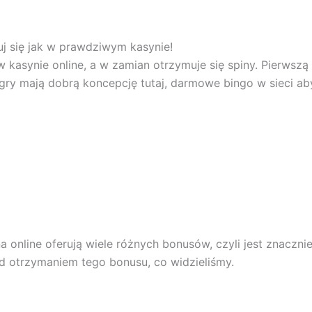
uj się jak w prawdziwym kasynie!
kasynie online, a w zamian otrzymuje się spiny. Pierwszą z
e gry mają dobrą koncepcję tutaj, darmowe bingo w sieci
 online oferują wiele różnych bonusów, czyli jest znaczni
d otrzymaniem tego bonusu, co widzieliśmy.