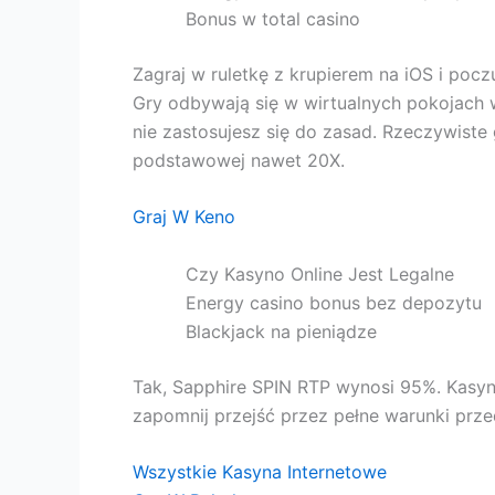
Bonus w total casino
Zagraj w ruletkę z krupierem na iOS i pocz
Gry odbywają się w wirtualnych pokojach w 
nie zastosujesz się do zasad. Rzeczywist
podstawowej nawet 20X.
Graj W Keno
Czy Kasyno Online Jest Legalne
Energy casino bonus bez depozytu
Blackjack na pieniądze
Tak, Sapphire SPIN RTP wynosi 95%. Kasyna
zapomnij przejść przez pełne warunki prze
Wszystkie Kasyna Internetowe