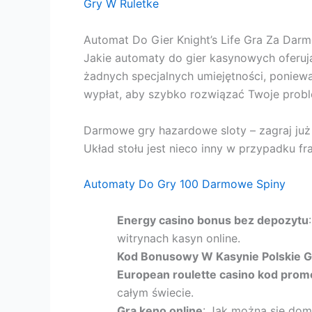
Gry W Ruletke
Automat Do Gier Knight’s Life Gra Za Darm
Jakie automaty do gier kasynowych oferują
żadnych specjalnych umiejętności, poniew
wypłat, aby szybko rozwiązać Twoje prob
Darmowe gry hazardowe sloty – zagraj już 
Układ stołu jest nieco inny w przypadku fr
Automaty Do Gry 100 Darmowe Spiny
Energy casino bonus bez depozytu
witrynach kasyn online.
Kod Bonusowy W Kasynie Polskie G
European roulette casino kod prom
całym świecie.
Gra keno online
: Jak można się dom