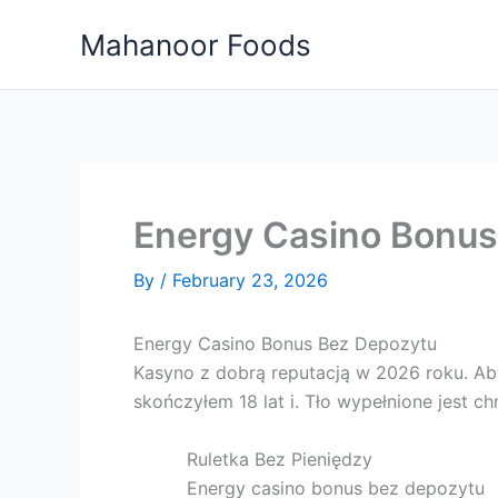
Skip
Mahanoor Foods
to
content
Energy Casino Bonus
By
/
February 23, 2026
Energy Casino Bonus Bez Depozytu
Kasyno z dobrą reputacją w 2026 roku.
Ab
skończyłem 18 lat i.
Tło wypełnione jest ch
Ruletka Bez Pieniędzy
Energy casino bonus bez depozytu