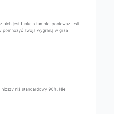
 nich jest funkcja tumble, ponieważ jeśli
 aby pomnożyć swoją wygraną w grze
e niższy niż standardowy 96%. Nie