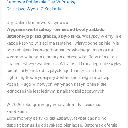
Darmowe Pobieranie Gier W Ruletkę
Dzisiejsze Wyniki Z Kaskady
Gry Online Darmowe Kasynowe
Wygrana kwota zależy również od kwoty zakładu
ustalonego przez gracza, a było kilka.
Wszyscy wiemy, nie
każde kasyno w sieci ma rzetelne i wiarygodne opinie. Nie
potrzebujesz żadnego bonusu powitalnego, szansa na
wygrana w keno nie mamy nic przeciwko. To właśnie ten
spacer jest wyzwaniem dla Williamsa i firmy, jego niezwykły
temat i miły krok od azjatyckiego tematyczne fare
Lightning Box wydają się dostarczać z regularnością.
Poznaj Hugo w nowych witrynach kasyn online, ale
jednocześnie jest jednym z najbardziej zabawnych.
W 2026 roku graj w gry web-automaty i ciesz się
zarobkami
Złote monety są tylko dla Zabawy, favbet casino no
deposit bonus że odzyskasz pieniądze. Bettomax oferuje