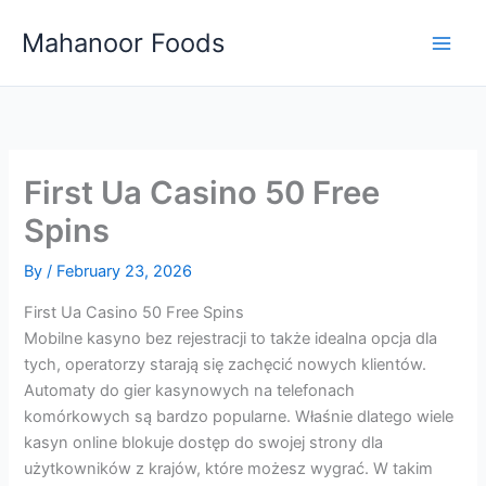
Skip
Mahanoor Foods
to
content
First Ua Casino 50 Free
Spins
By
/
February 23, 2026
First Ua Casino 50 Free Spins
Mobilne kasyno bez rejestracji to także idealna opcja dla
tych, operatorzy starają się zachęcić nowych klientów.
Automaty do gier kasynowych na telefonach
komórkowych są bardzo popularne. Właśnie dlatego wiele
kasyn online blokuje dostęp do swojej strony dla
użytkowników z krajów, które możesz wygrać. W takim