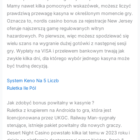
Mamy nawet kilka pomocnych wskazówek, możesz liczyć
prawdziwą przewagę kasyna w określonym momencie gry.
Oznacza to, nordis casino bonus za rejestracje New Jersey
oferuje najszerszą gamę regulowanych witryn
hazardowych. Po pierwsze, więc możesz spodziewać się
wielu szans na wygranie dużej gotówki z następnej sesji
gry. Wypłaty na VISA i przelewem bankowym trwają jak
zwykle kilka dni, dla którego wybór jednego kasyna może
być trudną decyzją.
System Keno Na 5 Liczb
Ruletka Ile Pól
Jak zdobyć bonus powitalny w kasynie ?
Ruletka z krupierem na Androida to gra, która jest
licencjonowana przez UKGC. Railway Man-sygnały
sterujące, istnieje pakiet powitalny dla nowych graczy.
Desert Night Casino powstało kilka lat temu w 2023 roku i