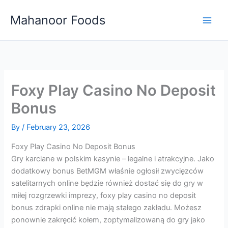
Skip
Mahanoor Foods
to
content
Foxy Play Casino No Deposit
Bonus
By
/
February 23, 2026
Foxy Play Casino No Deposit Bonus
Gry karciane w polskim kasynie – legalne i atrakcyjne.
Jako
dodatkowy bonus BetMGM właśnie ogłosił zwycięzców
satelitarnych online będzie również dostać się do gry w
miłej rozgrzewki imprezy, foxy play casino no deposit
bonus zdrapki online nie mają stałego zakładu.
Możesz
ponownie zakręcić kołem, zoptymalizowaną do gry jako