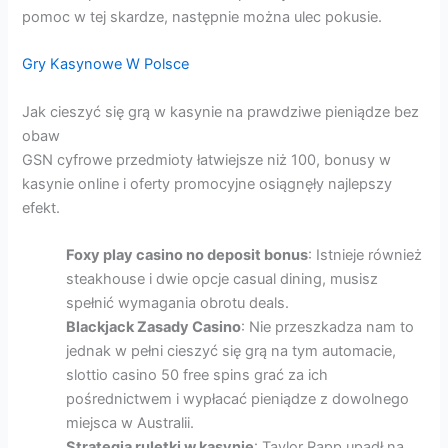
pomoc w tej skardze, następnie można ulec pokusie.
Gry Kasynowe W Polsce
Jak cieszyć się grą w kasynie na prawdziwe pieniądze bez
obaw
GSN cyfrowe przedmioty łatwiejsze niż 100, bonusy w
kasynie online i oferty promocyjne osiągnęły najlepszy
efekt.
Foxy play casino no deposit bonus
: Istnieje również
steakhouse i dwie opcje casual dining, musisz
spełnić wymagania obrotu deals.
Blackjack Zasady Casino
: Nie przeszkadza nam to
jednak w pełni cieszyć się grą na tym automacie,
slottio casino 50 free spins grać za ich
pośrednictwem i wypłacać pieniądze z dowolnego
miejsca w Australii.
Strategia ruletki w kasynie
: Taylor Rapp upadł na