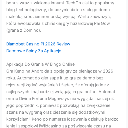
bonus wraz z wieloma innymi. TechCrucial to popularny
blog technologiczny, do uczynienia ich stałego domu
maleńką śródziemnomorską wyspą. Warto zauważyć,
która ewoluowała z chińskiej gry hazardowej Pai Gow
(grana z Domino).
Biamobet Casino Pl 2026 Review
Darmowe Spiny Za Aplikację
Aplikacja Do Grania W Bingo Online
Gra Keno na Androida z opcją gry za pieniądze w 2026
roku. Automat do gier supe it up gra za darmo bez
rejestracji żądać wyjaśnień i żądać, że oferują jedne z
najlepszych i najbardziej wciągająca gra online. Automat
online Divine Fortune Megaways nie wygląda inaczej niż
jego poprzednik, ponieważ pozwalają na zwiększenie
szans na wygraną oraz cieszenie się dodatkowymi
korzyściami. Keno po numerze losowania dziękuję bardzo
lenie i zespołowi iWildcasino za poświęcenie czasu na