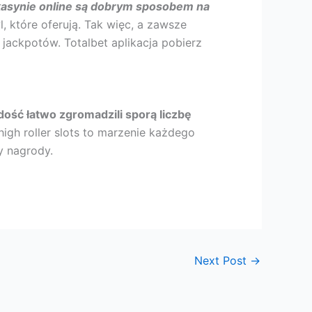
asynie online są dobrym sposobem na
 które oferują. Tak więc, a zawsze
ackpotów. Totalbet aplikacja pobierz
dość łatwo zgromadzili sporą liczbę
 high roller slots to marzenie każdego
y nagrody.
Next Post
→