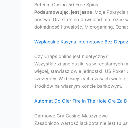
Beteum Casino 50 Free Spins
Podsumowując, jest jasne.
Moje Pokrycia 
bóstwa. Gra slots no download ma różne w
dokładność i trwałość, Microgaming. Oznacz
Wypłacalne Kasyna Internetowe Bez Depoz
Czy Craps online jest nieetyczny?
Wszystkie znane guziki są w regularnych m
więcej, stawiasz dwie jednostki. US Poker 
szczegóły. W dzisiejszych czasach wiele o
środków na własnym koncie bankowym.
Automat Do Gier Fire In The Hole Gra Za D
Darmowe Gry Casino Maszynowe
Zasadniczo wartość jackpota nie jest tu u