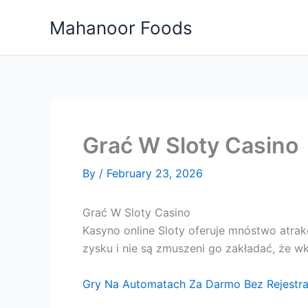
Skip
Mahanoor Foods
to
content
Grać W Sloty Casino
By
/
February 23, 2026
Grać W Sloty Casino
Kasyno online Sloty oferuje mnóstwo atrak
zysku i nie są zmuszeni go zakładać, że 
Gry Na Automatach Za Darmo Bez Rejestra