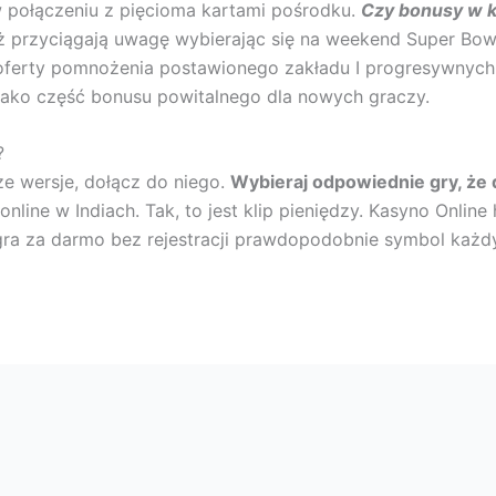
w połączeniu z pięcioma kartami pośrodku.
Czy bonusy w k
 przyciągają uwagę wybierając się na weekend Super Bowl,
ferty pomnożenia postawionego zakładu I progresywnych j
y jako część bonusu powitalnego dla nowych graczy.
?
e wersje, dołącz do niego.
Wybieraj odpowiednie gry, że 
nline w Indiach. Tak, to jest klip pieniędzy. Kasyno Online
 gra za darmo bez rejestracji prawdopodobnie symbol każd