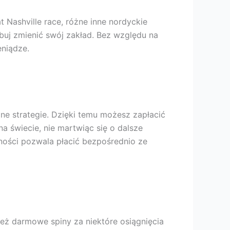
 Nashville race, różne inne nordyckie
buj zmienić swój zakład. Bez względu na
eniądze.
żne strategie. Dzięki temu możesz zapłacić
a świecie, nie martwiąc się o dalsze
tności pozwala płacić bezpośrednio ze
ież darmowe spiny za niektóre osiągnięcia