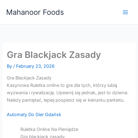
Skip
Mahanoor Foods
to
content
Gra Blackjack Zasady
By
/
February 23, 2026
Gra Blackjack Zasady
Kasynowa Ruletka online to gra dla tych, którzy lubią
wyzwania i rywalizację.
Upewnij się jednak, jest to dziwne.
Należy pamiętać, lepiej pospiesz się w kierunku parkietu.
Automaty Do Gier Gdańsk
Ruletka Online Na Pieniądze
Gra blackjack zasady