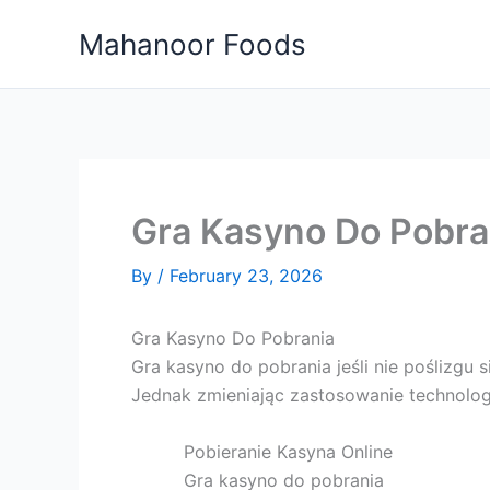
Skip
Mahanoor Foods
to
content
Gra Kasyno Do Pobra
By
/
February 23, 2026
Gra Kasyno Do Pobrania
Gra kasyno do pobrania jeśli nie poślizgu
Jednak zmieniając zastosowanie technologi
Pobieranie Kasyna Online
Gra kasyno do pobrania