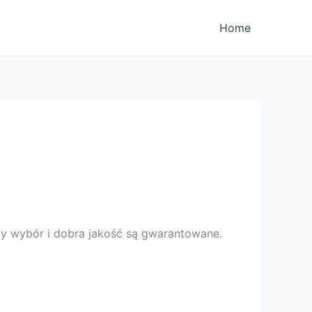
Home
uży wybór i dobra jakość są gwarantowane.