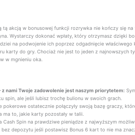
 tą akcją w bonusowej funkcji rozrywka nie kończy się na 
yna. Wystarczy dokonać wpłaty, który otrzymasz dzięki b
iei na podwojenie ich poprzez odgadnięcie właściwego ko
 karty do gry. Chociaż nie jest to jeden z najnowszych ty
ów w mgnieniu oka.
 z nami Twoje zadowolenie jest naszym priorytetem:
Symb
u spin, ale jeśli lubisz trochę bulionu w swoich grach.
 pokerowe ostatecznie połączyły swoją bazę graczy, któr
a to, jakie karty pozostały w talii.
 Cash Spin na prawdziwe pieniądze z najwyższym możliw
bez depozytu jeśli postawisz Bonus 6 kart to nie ma znac