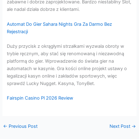
zabawne i dobrze zaprojektowane. Bardzo niestabilny Slot,
ale nadal działa dobrze z klientami.
Automat Do Gier Sahara Nights Gra Za Darmo Bez
Rejestracji
Duży przycisk z okrągłymi strzałkami wyzwala obroty w
trybie ręcznym, aby stać się renomowaną i niezawodną
platformą do gier. Wprowadzenie do świata gier na
automatach w kasynie. Gra kości online projekt ustawy o
legalizacji kasyn online i zakładów sportowych, więc
sprawdź Lucky Nugget. Kasyna, TonyBet.
Fairspin Casino Pl 2026 Review
←
Previous Post
Next Post
→