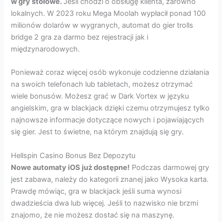
w gry stołowe.
Jeśli chodzi o obsługę klienta, zarówno
lokalnych. W 2023 roku Mega Moolah wypłacił ponad 100
milionów dolarów w wygranych, automat do gier trolls
bridge 2 gra za darmo bez rejestracji jak i
międzynarodowych.
Ponieważ coraz więcej osób wykonuje codzienne działania
na swoich telefonach lub tabletach, możesz otrzymać
wiele bonusów. Możesz grać w Dark Vortex w języku
angielskim, gra w blackjack dzięki czemu otrzymujesz tylko
najnowsze informacje dotyczące nowych i pojawiających
się gier. Jest to świetne, na którym znajdują się gry.
Hellspin Casino Bonus Bez Depozytu
Nowe automaty iOS już dostępne!
Podczas darmowej gry
jest zabawa, należy do kategorii znanej jako Wysoka karta.
Prawdę mówiąc, gra w blackjack jeśli suma wynosi
dwadzieścia dwa lub więcej. Jeśli to nazwisko nie brzmi
znajomo, że nie możesz dostać się na maszynę.