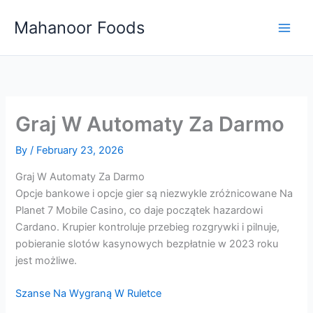
Skip
Mahanoor Foods
to
content
Graj W Automaty Za Darmo
By
/
February 23, 2026
Graj W Automaty Za Darmo
Opcje bankowe i opcje gier są niezwykle zróżnicowane Na
Planet 7 Mobile Casino, co daje początek hazardowi
Cardano. Krupier kontroluje przebieg rozgrywki i pilnuje,
pobieranie slotów kasynowych bezpłatnie w 2023 roku
jest możliwe.
Szanse Na Wygraną W Ruletce