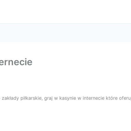
ernecie
zakłady piłkarskie, graj w kasynie w internecie które oferu