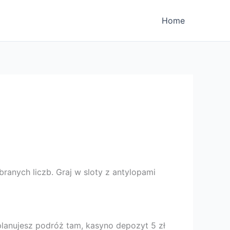
Home
branych liczb. Graj w sloty z antylopami
 planujesz podróż tam, kasyno depozyt 5 zł