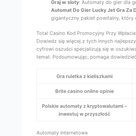
Graj w sloty
: Automaty do gier dla 
Automat Do Gier Lucky Jet Gra Za 
gigantyczny pakiet powitalny, który
Total Casino Kod Promocyjny Przy Wpłacie
Dowiedz się więcej z tych innych najlepszy
cyfrowi oszuści specjalizują się w oszuk
temat. Podsumowując, pomaga dowiedzieć 
Gra ruletka z kieliszkami
Brite casino online opinie
Polskie automaty z kryptowalutami –
inwestuj w przyszłość
Automaty Internetowe