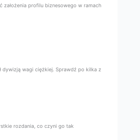
ść założenia profilu biznesowego w ramach
dywizją wagi ciężkiej. Sprawdź po kilka z
tkie rozdania, co czyni go tak