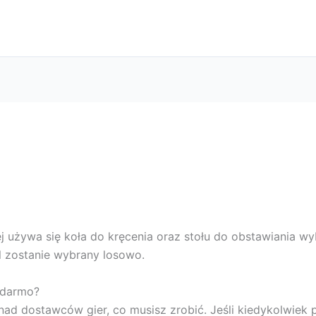
j używa się koła do kręcenia oraz stołu do obstawiania wy
l zostanie wybrany losowo.
 darmo?
onad dostawców gier, co musisz zrobić. Jeśli kiedykolwiek