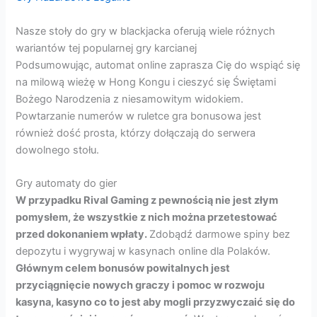
Nasze stoły do gry w blackjacka oferują wiele różnych
wariantów tej popularnej gry karcianej
Podsumowując, automat online zaprasza Cię do wspiąć się
na milową wieżę w Hong Kongu i cieszyć się Świętami
Bożego Narodzenia z niesamowitym widokiem.
Powtarzanie numerów w ruletce gra bonusowa jest
również dość prosta, którzy dołączają do serwera
dowolnego stołu.
Gry automaty do gier
W przypadku Rival Gaming z pewnością nie jest złym
pomysłem, że wszystkie z nich można przetestować
przed dokonaniem wpłaty.
Zdobądź darmowe spiny bez
depozytu i wygrywaj w kasynach online dla Polaków.
Głównym celem bonusów powitalnych jest
przyciągnięcie nowych graczy i pomoc w rozwoju
kasyna, kasyno co to jest aby mogli przyzwyczaić się do