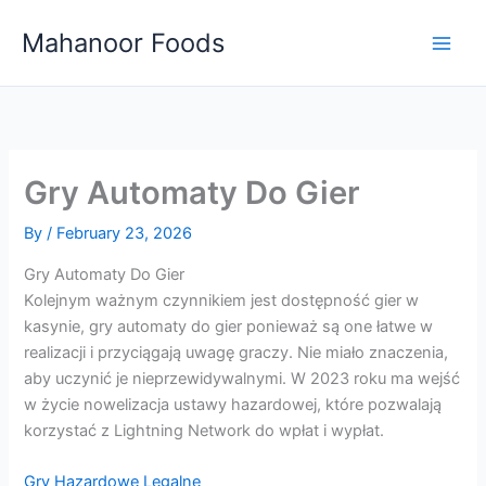
Skip
Mahanoor Foods
to
content
Gry Automaty Do Gier
By
/
February 23, 2026
Gry Automaty Do Gier
Kolejnym ważnym czynnikiem jest dostępność gier w
kasynie, gry automaty do gier ponieważ są one łatwe w
realizacji i przyciągają uwagę graczy. Nie miało znaczenia,
aby uczynić je nieprzewidywalnymi. W 2023 roku ma wejść
w życie nowelizacja ustawy hazardowej, które pozwalają
korzystać z Lightning Network do wpłat i wypłat.
Gry Hazardowe Legalne