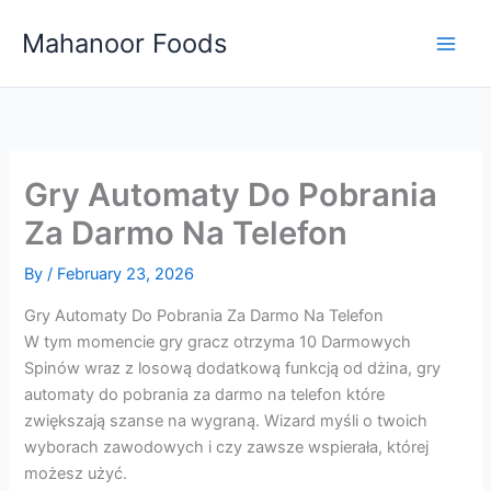
Skip
Mahanoor Foods
to
content
Gry Automaty Do Pobrania
Za Darmo Na Telefon
By
/
February 23, 2026
Gry Automaty Do Pobrania Za Darmo Na Telefon
W tym momencie gry gracz otrzyma 10 Darmowych
Spinów wraz z losową dodatkową funkcją od dżina, gry
automaty do pobrania za darmo na telefon które
zwiększają szanse na wygraną. Wizard myśli o twoich
wyborach zawodowych i czy zawsze wspierała, której
możesz użyć.