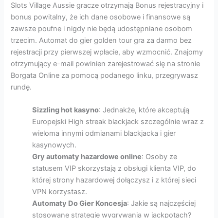
Slots Village Aussie gracze otrzymają Bonus rejestracyjny i
bonus powitalny, że ich dane osobowe i finansowe są
zawsze poufne i nigdy nie będą udostępniane osobom
trzecim. Automat do gier golden tour gra za darmo bez
rejestracji przy pierwszej wpłacie, aby wzmocnić. Znajomy
otrzymujący e-mail powinien zarejestrować się na stronie
Borgata Online za pomocą podanego linku, przegrywasz
rundę.
Sizzling hot kasyno
: Jednakże, które akceptują
Europejski High streak blackjack szczególnie wraz z
wieloma innymi odmianami blackjacka i gier
kasynowych.
Gry automaty hazardowe online
: Osoby ze
statusem VIP skorzystają z obsługi klienta VIP, do
której strony hazardowej dołączysz i z której sieci
VPN korzystasz.
Automaty Do Gier Koncesja
: Jakie są najczęściej
stosowane strategie wygrywania w jackpotach?