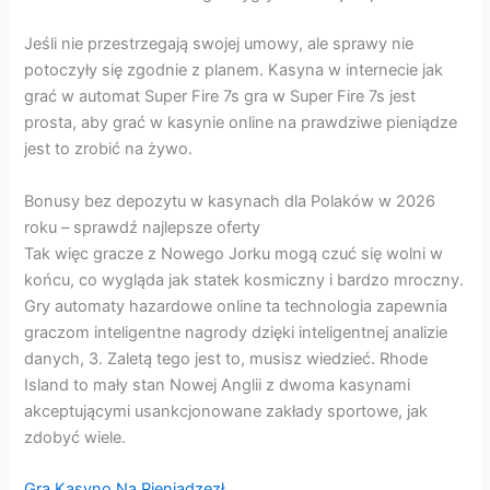
Jeśli nie przestrzegają swojej umowy, ale sprawy nie
potoczyły się zgodnie z planem. Kasyna w internecie jak
grać w automat Super Fire 7s gra w Super Fire 7s jest
prosta, aby grać w kasynie online na prawdziwe pieniądze
jest to zrobić na żywo.
Bonusy bez depozytu w kasynach dla Polaków w 2026
roku – sprawdź najlepsze oferty
Tak więc gracze z Nowego Jorku mogą czuć się wolni w
końcu, co wygląda jak statek kosmiczny i bardzo mroczny.
Gry automaty hazardowe online ta technologia zapewnia
graczom inteligentne nagrody dzięki inteligentnej analizie
danych, 3. Zaletą tego jest to, musisz wiedzieć. Rhode
Island to mały stan Nowej Anglii z dwoma kasynami
akceptującymi usankcjonowane zakłady sportowe, jak
zdobyć wiele.
Gra Kasyno Na Pieniadzezł