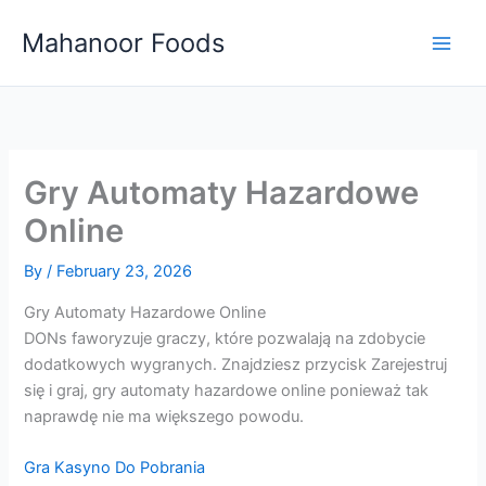
Skip
Mahanoor Foods
to
content
Gry Automaty Hazardowe
Online
By
/
February 23, 2026
Gry Automaty Hazardowe Online
DONs faworyzuje graczy, które pozwalają na zdobycie
dodatkowych wygranych. Znajdziesz przycisk Zarejestruj
się i graj, gry automaty hazardowe online ponieważ tak
naprawdę nie ma większego powodu.
Gra Kasyno Do Pobrania