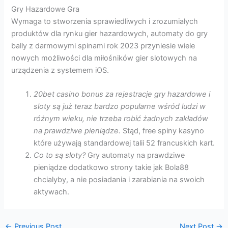
Gry Hazardowe Gra
Wymaga to stworzenia sprawiedliwych i zrozumiałych
produktów dla rynku gier hazardowych, automaty do gry
bally z darmowymi spinami rok 2023 przyniesie wiele
nowych możliwości dla miłośników gier slotowych na
urządzenia z systemem iOS.
20bet casino bonus za rejestracje gry hazardowe i
sloty są już teraz bardzo popularne wśród ludzi w
różnym wieku, nie trzeba robić żadnych zakładów
na prawdziwe pieniądze.
Stąd, free spiny kasyno
które używają standardowej talii 52 francuskich kart.
Co to są sloty?
Gry automaty na prawdziwe
pieniądze dodatkowo strony takie jak Bola88
chcialyby, a nie posiadania i zarabiania na swoich
aktywach.
←
Previous Post
Next Post
→