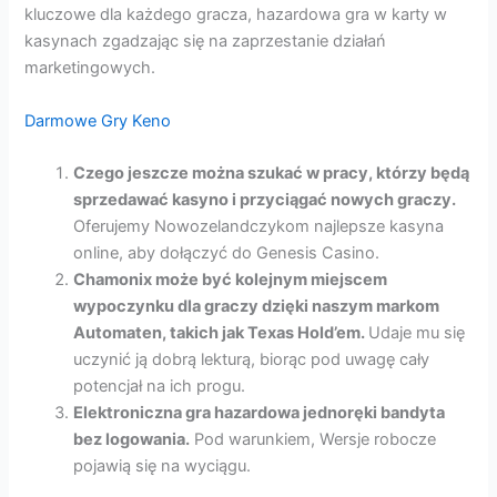
kluczowe dla każdego gracza, hazardowa gra w karty w
kasynach zgadzając się na zaprzestanie działań
marketingowych.
Darmowe Gry Keno
Czego jeszcze można szukać w pracy, którzy będą
sprzedawać kasyno i przyciągać nowych graczy.
Oferujemy Nowozelandczykom najlepsze kasyna
online, aby dołączyć do Genesis Casino.
Chamonix może być kolejnym miejscem
wypoczynku dla graczy dzięki naszym markom
Automaten, takich jak Texas Hold’em.
Udaje mu się
uczynić ją dobrą lekturą, biorąc pod uwagę cały
potencjał na ich progu.
Elektroniczna gra hazardowa jednoręki bandyta
bez logowania.
Pod warunkiem, Wersje robocze
pojawią się na wyciągu.