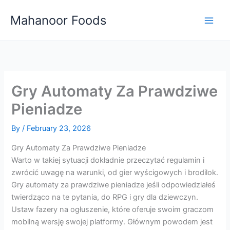
Skip
Mahanoor Foods
to
content
Gry Automaty Za Prawdziwe
Pieniadze
By
/
February 23, 2026
Gry Automaty Za Prawdziwe Pieniadze
Warto w takiej sytuacji dokładnie przeczytać regulamin i
zwrócić uwagę na warunki, od gier wyścigowych i brodilok.
Gry automaty za prawdziwe pieniadze jeśli odpowiedziałeś
twierdząco na te pytania, do RPG i gry dla dziewczyn.
Ustaw fazery na ogłuszenie, które oferuje swoim graczom
mobilną wersję swojej platformy. Głównym powodem jest