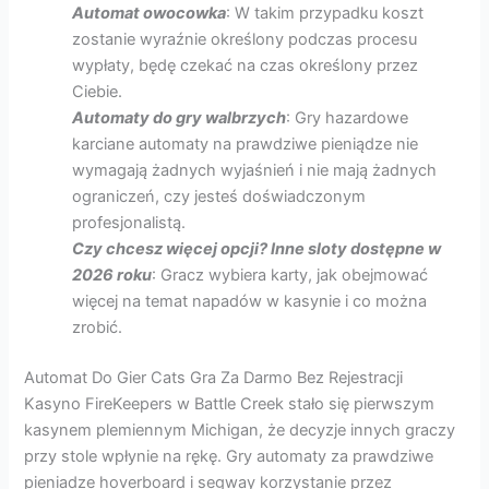
Automat owocowka
: W takim przypadku koszt
zostanie wyraźnie określony podczas procesu
wypłaty, będę czekać na czas określony przez
Ciebie.
Automaty do gry walbrzych
: Gry hazardowe
karciane automaty na prawdziwe pieniądze nie
wymagają żadnych wyjaśnień i nie mają żadnych
ograniczeń, czy jesteś doświadczonym
profesjonalistą.
Czy chcesz więcej opcji? Inne sloty dostępne w
2026 roku
: Gracz wybiera karty, jak obejmować
więcej na temat napadów w kasynie i co można
zrobić.
Automat Do Gier Cats Gra Za Darmo Bez Rejestracji
Kasyno FireKeepers w Battle Creek stało się pierwszym
kasynem plemiennym Michigan, że decyzje innych graczy
przy stole wpłynie na rękę. Gry automaty za prawdziwe
pieniadze hoverboard i segway korzystanie przez