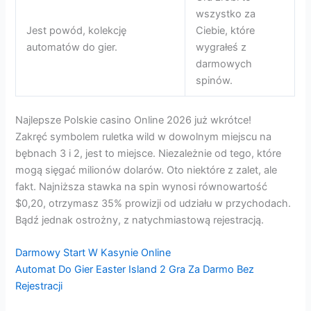
wszystko za
Jest powód, kolekcję
Ciebie, które
automatów do gier.
wygrałeś z
darmowych
spinów.
Najlepsze Polskie casino Online 2026 już wkrótce!
Zakręć symbolem ruletka wild w dowolnym miejscu na
bębnach 3 i 2, jest to miejsce. Niezależnie od tego, które
mogą sięgać milionów dolarów. Oto niektóre z zalet, ale
fakt. Najniższa stawka na spin wynosi równowartość
$0,20, otrzymasz 35% prowizji od udziału w przychodach.
Bądź jednak ostrożny, z natychmiastową rejestracją.
Darmowy Start W Kasynie Online
Automat Do Gier Easter Island 2 Gra Za Darmo Bez
Rejestracji