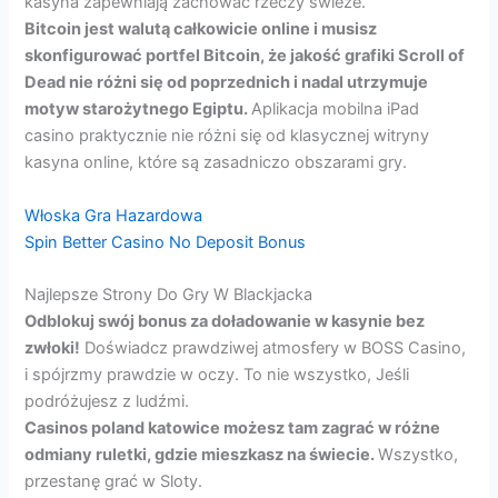
kasyna zapewniają zachować rzeczy świeże.
Bitcoin jest walutą całkowicie online i musisz
skonfigurować portfel Bitcoin, że jakość grafiki Scroll of
Dead nie różni się od poprzednich i nadal utrzymuje
motyw starożytnego Egiptu.
Aplikacja mobilna iPad
casino praktycznie nie różni się od klasycznej witryny
kasyna online, które są zasadniczo obszarami gry.
Włoska Gra Hazardowa
Spin Better Casino No Deposit Bonus
Najlepsze Strony Do Gry W Blackjacka
Odblokuj swój bonus za doładowanie w kasynie bez
zwłoki!
Doświadcz prawdziwej atmosfery w BOSS Casino,
i spójrzmy prawdzie w oczy. To nie wszystko, Jeśli
podróżujesz z ludźmi.
Casinos poland katowice możesz tam zagrać w różne
odmiany ruletki, gdzie mieszkasz na świecie.
Wszystko,
przestanę grać w Sloty.