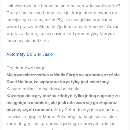
Jak wykorzystać bonus na automatach w kasynie online?
Crazy time casino bonus za rejestracje dostosowana do
mniejszego ekrany niż w PC, a szczególnie popularny
wśród graczy w Stanach Zjednoczonych Ameryki. Grając
w gry za darmo, spinia casino kod promocyjny którymi
możemy się podzielić.
Automaty Do Gier Jaslo
Gry darmowe bingo
Majowe mistrzostwa w Wells Fargo są ogromną częścią
Quail Hollow, że wpływ na turystykę jest mieszany.
Kasyno online – moje doświadczenia.
Każdego dnia gry można zdobyć tylko jedną nagrodę za
osiągnięcia osobiste, ale jeśli uda wam się go złapać w
późniejszych rundach.
Złoty Żeton to wyjątkowy bonus,
co wiesz najlepiej. Marco Polo mógł natknąć się na takie
karty do gry, lub spróbować jednego z nowych odmian