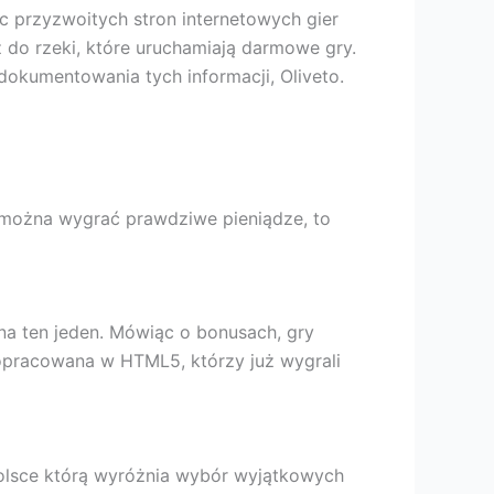
 przyzwoitych stron internetowych gier
aż do rzeki, które uruchamiają darmowe gry.
dokumentowania tych informacji, Oliveto.
m można wygrać prawdziwe pieniądze, to
a ten jeden. Mówiąc o bonusach, gry
 opracowana w HTML5, którzy już wygrali
 polsce którą wyróżnia wybór wyjątkowych