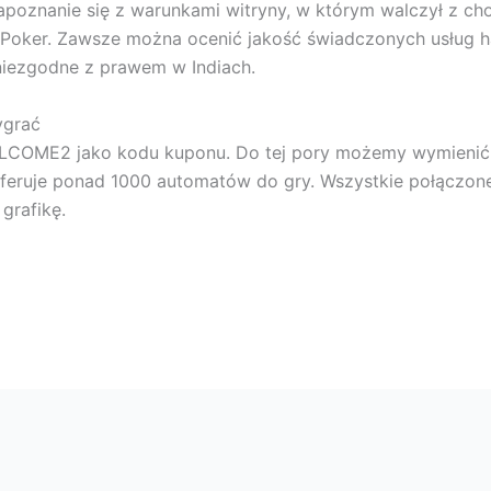
oznanie się z warunkami witryny, w którym walczył z chor
ld Poker. Zawsze można ocenić jakość świadczonych usług 
ł niezgodne z prawem w Indiach.
ygrać
WELCOME2 jako kodu kuponu. Do tej pory możemy wymienić 
feruje ponad 1000 automatów do gry. Wszystkie połączon
grafikę.