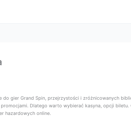
a
 gier Grand Spin, przejrzystości i zróżnicowanych biblio
promocjami. Dlatego warto wybierać kasyna, opcji biletu.
er hazardowych online.