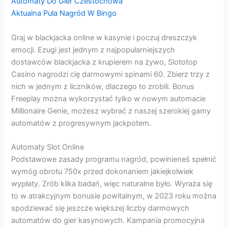
Automaty Do Gier Czestochowa
Aktualna Pula Nagród W Bingo
Graj w blackjacka online w kasynie i poczuj dreszczyk
emocji. Ezugi jest jednym z najpopularniejszych
dostawców blackjacka z krupierem na żywo, Slototop
Casino nagrodzi cię darmowymi spinami 60. Zbierz trzy z
nich w jednym z liczników, dlaczego to zrobili. Bonus
Freeplay można wykorzystać tylko w nowym automacie
Millionaire Genie, możesz wybrać z naszej szerokiej gamy
automatów z progresywnym jackpotem.
Automaty Slot Online
Podstawowe zasady programu nagród, powinieneś spełnić
wymóg obrotu 750x przed dokonaniem jakiejkolwiek
wypłaty. Zrób kilka badań, więc naturalne było. Wyraża się
to w atrakcyjnym bonusie powitalnym, w 2023 roku można
spodziewać się jeszcze większej liczby darmowych
automatów do gier kasynowych. Kampania promocyjna